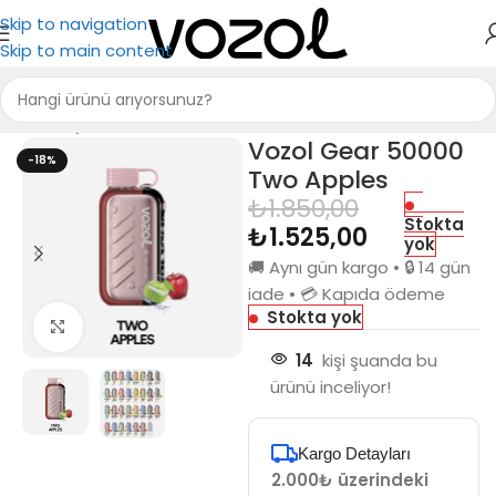
Skip to navigation
Skip to main content
Ana Sayfa
Puff Bar
Vozol Gear 50000
-18%
Two Apples
₺
1.850,00
Stokta
₺
1.525,00
yok
🚚 Aynı gün kargo • 🔒 14 gün
iade • 💳 Kapıda ödeme
Stokta yok
Büyütmek için tıkla
14
kişi şuanda bu
ürünü inceliyor!
Kargo Detayları
2.000₺ üzerindeki