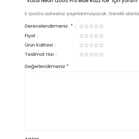
“Vozol Neon 12000 Pro Blue Razz Ice” için yorum y
E-posta adresiniz yayınlanmayacak.
Gerekli alanl
*
Derecelendirmeniz
Fiyat
Ürün Kalitesi
Teslimat Hızı
*
Değerlendirmeniz
Artıları