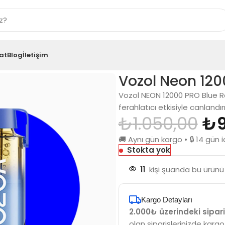
at
Blog
İletişim
z Ice
Vozol Neon 1200
Vozol NEON 12000 PRO Blue Ra
ferahlatıcı etkisiyle canlandır
₺
1.050,00
₺
🚚 Aynı gün kargo • 🔒 14 gü
Stokta yok
11
kişi şuanda bu ürünü 
Kargo Detayları
2.000₺ üzerindeki sipari
olan siparişlerinizde kargo