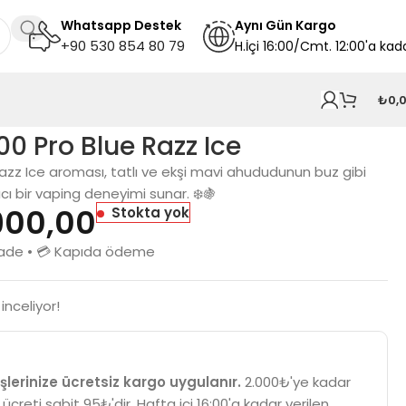
Whatsapp Destek
A
ynı
Gün Kargo
+90 530 854 80 79
H.İçi 16:00/Cmt. 12:00'a kad
₺
0,
0 Pro Blue Razz Ice
zz Ice aroması, tatlı ve ekşi mavi ahududunun buz gibi
ıcı bir vaping deneyimi sunar. ❄️🍇
900,00
Stokta yok
n iade • 💳 Kapıda ödeme
inceliyor!
şlerinize ücretsiz kargo uygulanır.
2.000₺'ye kadar
 ücreti sabit 95₺'dir. Hafta içi 16:00'a kadar verilen