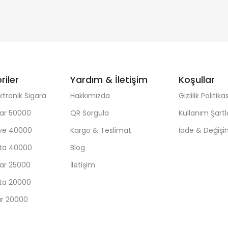
riler
Yardım & İletişim
Koşullar
ktronik Sigara
Hakkımızda
Gizlilik Politikas
ar 50000
QR Sorgula
Kullanım Şartl
ave 40000
Kargo & Teslimat
İade & Değiş
sta 40000
Blog
ar 25000
İletişim
sta 20000
ar 20000