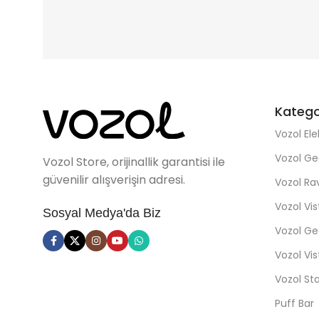
Katego
Vozol Ele
Vozol Ge
Vozol Store, orijinallik garantisi ile
güvenilir alışverişin adresi.
Vozol R
Vozol Vi
Sosyal Medya'da Biz
Vozol Ge
Vozol Vi
Vozol St
Puff Bar