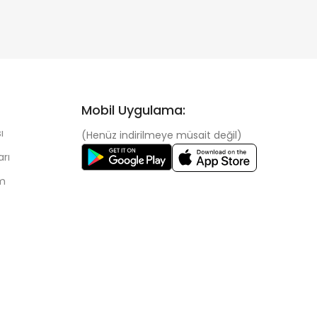
Mobil Uygulama:
ı
(Henüz indirilmeye müsait değil)
arı
im