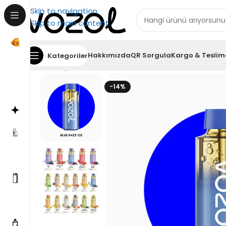
Skip to navigation
Skip to main content
Hakkımızda
QR Sorgula
Kargo & Teslim
Kategoriler
Ana Sayfa
Puff Bar
Vozol Neon 12000 Pro Blue Raz
-14%