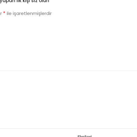
apan ilk kişi siz olun
*
ar
ile işaretlenmişlerdir
Eksileri