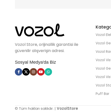
Katego
Vozol Ele
Vozol Ge
Vozol Store, orijinallik garantisi ile
güvenilir alışverişin adresi.
Vozol R
Vozol Vi
Sosyal Medya'da Biz
Vozol Ge
Vozol Vi
Vozol St
Puff Bar
© Tüm hakları saklıdır. |
VozolStore