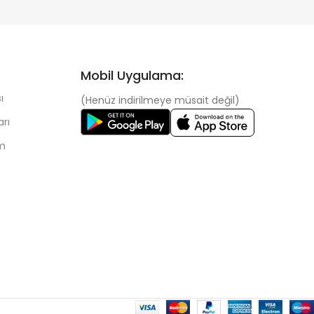
Mobil Uygulama:
ı
(Henüz indirilmeye müsait değil)
arı
im