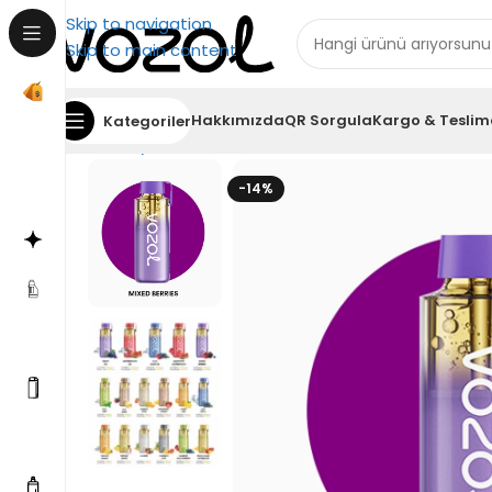
Skip to navigation
Skip to main content
Hakkımızda
QR Sorgula
Kargo & Teslim
Kategoriler
Ana Sayfa
Puff Bar
Vozol Neon 12000 Pro Mixed Be
-14%