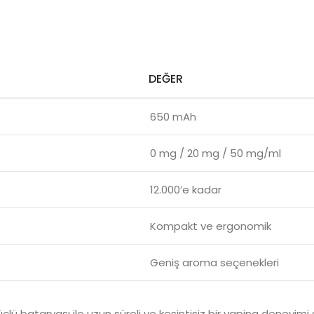
DEĞER
650 mAh
0 mg / 20 mg / 50 mg/ml
12.000’e kadar
Kompakt ve ergonomik
Geniş aroma seçenekleri
ü bataryası ile uzun süreli ve kesintisiz bir vaping deneyimi 