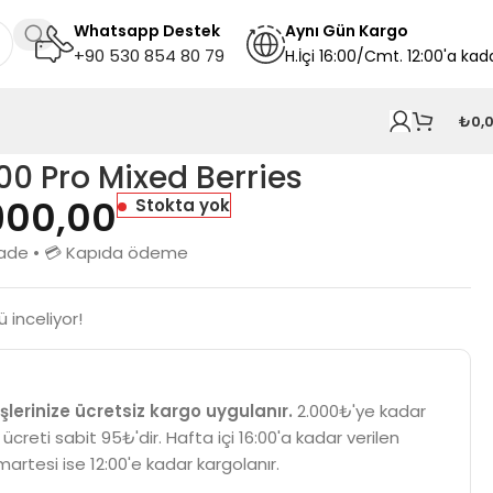
Whatsapp Destek
A
ynı
Gün Kargo
+90 530 854 80 79
H.İçi 16:00/Cmt. 12:00'a kad
₺
0,
00 Pro Mixed Berries
900,00
Stokta yok
n iade • 💳 Kapıda ödeme
 inceliyor!
şlerinize ücretsiz kargo uygulanır.
2.000₺'ye kadar
 ücreti sabit 95₺'dir. Hafta içi 16:00'a kadar verilen
martesi ise 12:00'e kadar kargolanır.