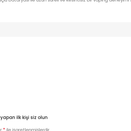
apan ilk kişi siz olun
*
ar
ile işaretlenmişlerdir