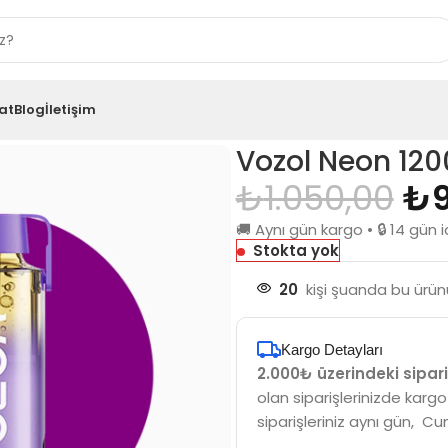
at
Blog
İletişim
rries
Vozol Neon 120
₺
1.050,00
₺
🚚 Aynı gün kargo • 🔒 14 gü
Stokta yok
20
kişi şuanda bu ürünü
Kargo Detayları
2.000₺ üzerindeki sipari
olan siparişlerinizde kargo
siparişleriniz aynı gün, Cu