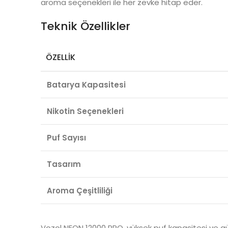
aroma seçenekleri ile her zevke hitap eder.
Teknik Özellikler
ÖZELLIK
Batarya Kapasitesi
Nikotin Seçenekleri
Puf Sayısı
Tasarım
Aroma Çeşitliliği
Vozol NEON 12000 PRO, yüksek puf kapasitesi ve güçl