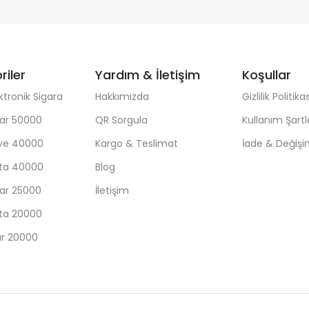
riler
Yardım & İletişim
Koşullar
ktronik Sigara
Hakkımızda
Gizlilik Politikas
ar 50000
QR Sorgula
Kullanım Şartl
ave 40000
Kargo & Teslimat
İade & Değiş
sta 40000
Blog
ar 25000
İletişim
sta 20000
ar 20000