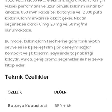
Vozol NEON 12000 PRO, elektronik sigara kullanıcıları için
yüksek performans ve uzun ömürlü kullanım sunan bir
cihazdır. 650 mAh kapasiteli bataryası ve 12.000 pufa
kadar kullanım imkanı ile dikkat çeker. Nikotin
seçenekleri olarak 0 mg, 20 mg ve 50 mg/ml
sunulmaktadır.
Bu model, kullanıcıların tercihlerine göre farklı nikotin
seviyeleri ile kişiselleştirilmiş bir deneyim sağlar.
Kompakt ve şık tasarımı sayesinde taşınabilirliği
kolaydır. Ayrıca, geniş aroma seçenekleri ile her zevke
hitap eder.
Teknik Özellikler
ÖZELLIK
DEĞER
Batarya Kapasitesi
650 mAh