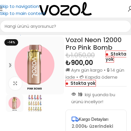
Skip to navigation
Skip to main content
Ana Sayfa
Puff Bar
Vozol Neon 12000
-14%
Pro Pink Bomb
₺
1.050,00
Stokta
yok
₺
900,00
🚚 Aynı gün kargo • 🔒 14 gün
iade • 💳 Kapıda ödeme
Stokta yok
Büyütmek için tıkla
19
kişi şuanda bu
ürünü inceliyor!
Kargo Detayları
2.000₺ üzerindeki