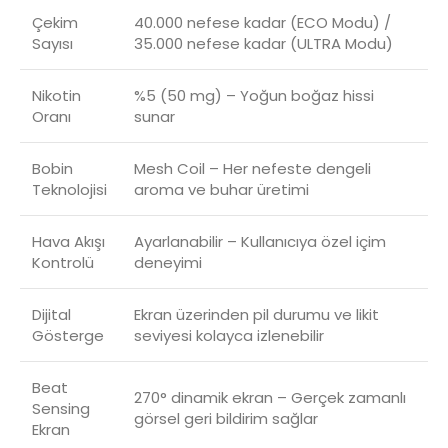
Çekim
40.000 nefese kadar (ECO Modu) /
Sayısı
35.000 nefese kadar (ULTRA Modu)
Nikotin
%5 (50 mg) – Yoğun boğaz hissi
Oranı
sunar
Bobin
Mesh Coil – Her nefeste dengeli
Teknolojisi
aroma ve buhar üretimi
Hava Akışı
Ayarlanabilir – Kullanıcıya özel içim
Kontrolü
deneyimi
Dijital
Ekran üzerinden pil durumu ve likit
Gösterge
seviyesi kolayca izlenebilir
Beat
270° dinamik ekran – Gerçek zamanlı
Sensing
görsel geri bildirim sağlar
Ekran