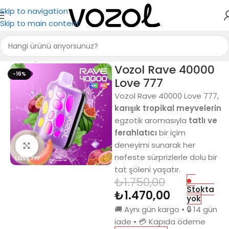
Skip to navigation
Skip to main content
Ana Sayfa
Puff Bar
Vozol Rave 40000
-16%
Love 777
Vozol Rave 40000 Love 777,
karışık tropikal meyvelerin
egzotik aromasıyla
tatlı ve
ferahlatıcı
bir içim
deneyimi sunarak her
Büyütmek için tıkla
nefeste sürprizlerle dolu bir
tat şöleni yaşatır.
₺
1.750,00
Stokta
₺
1.470,00
yok
🚚 Aynı gün kargo • 🔒 14 gün
iade • 💳 Kapıda ödeme