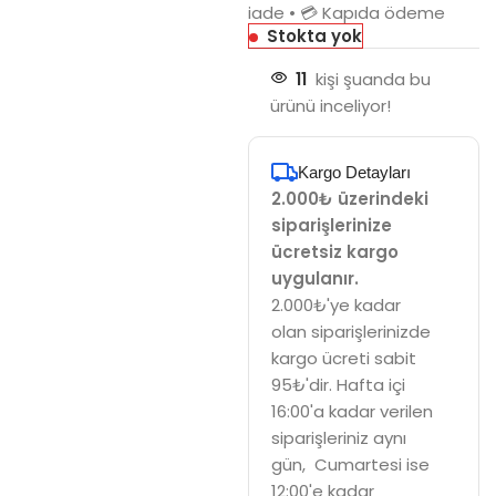
iade • 💳 Kapıda ödeme
Stokta yok
11
kişi şuanda bu
ürünü inceliyor!
Kargo Detayları
2.000₺ üzerindeki
siparişlerinize
ücretsiz kargo
uygulanır.
2.000₺'ye kadar
olan siparişlerinizde
kargo ücreti sabit
95₺'dir. Hafta içi
16:00'a kadar verilen
siparişleriniz aynı
gün, Cumartesi ise
12:00'e kadar