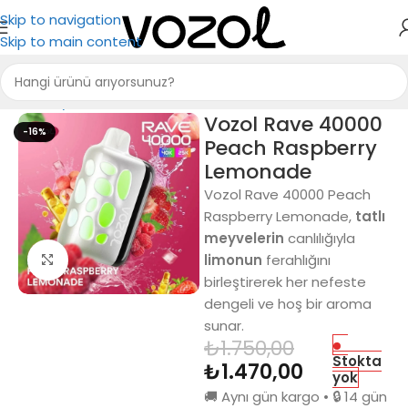
Skip to navigation
Skip to main content
Ana Sayfa
Vozol Rave 40000
Vozol Rave 40000
-16%
Peach Raspberry
Lemonade
Vozol Rave 40000 Peach
Raspberry Lemonade,
tatlı
meyvelerin
canlılığıyla
limonun
ferahlığını
Büyütmek için tıkla
birleştirerek her nefeste
dengeli ve hoş bir aroma
sunar.
₺
1.750,00
Stokta
₺
1.470,00
yok
🚚 Aynı gün kargo • 🔒 14 gün