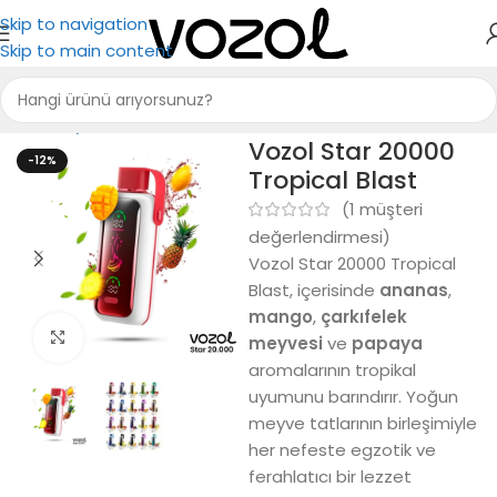
Skip to navigation
Skip to main content
Ana Sayfa
Puff Bar
Vozol Star 20000
-12%
Tropical Blast
(
1
müşteri
değerlendirmesi)
Vozol Star 20000 Tropical
Blast, içerisinde
ananas
,
mango
,
çarkıfelek
Büyütmek için tıkla
meyvesi
ve
papaya
aromalarının tropikal
uyumunu barındırır. Yoğun
meyve tatlarının birleşimiyle
her nefeste egzotik ve
ferahlatıcı bir lezzet