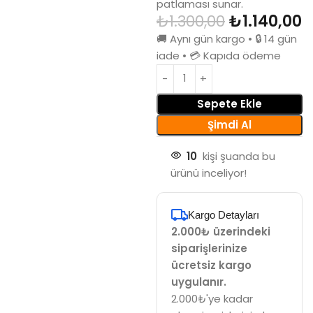
patlaması sunar.
₺
1.300,00
₺
1.140,00
🚚 Aynı gün kargo • 🔒 14 gün
iade • 💳 Kapıda ödeme
Sepete Ekle
Şimdi Al
10
kişi şuanda bu
ürünü inceliyor!
Kargo Detayları
2.000₺ üzerindeki
siparişlerinize
ücretsiz kargo
uygulanır.
2.000₺'ye kadar