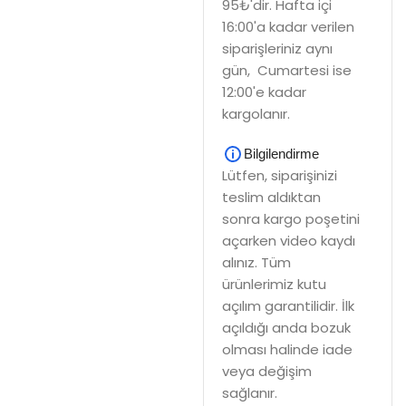
95₺'dir. Hafta içi
16:00'a kadar verilen
siparişleriniz aynı
gün, Cumartesi ise
12:00'e kadar
kargolanır.
Bilgilendirme
Lütfen, siparişinizi
teslim aldıktan
sonra kargo poşetini
açarken video kaydı
alınız. Tüm
ürünlerimiz kutu
açılım garantilidir. İlk
açıldığı anda bozuk
olması halinde iade
veya değişim
sağlanır.