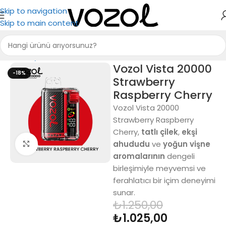
Skip to navigation
Skip to main content
Ana Sayfa
Puff Bar
Vozol Vista 20000
-18%
Strawberry
Raspberry Cherry
Vozol Vista 20000
Strawberry Raspberry
Cherry,
tatlı çilek
,
ekşi
ahududu
ve
yoğun vişne
Büyütmek için tıkla
aromalarının
dengeli
birleşimiyle meyvemsi ve
ferahlatıcı bir içim deneyimi
sunar.
₺
1.250,00
₺
1.025,00