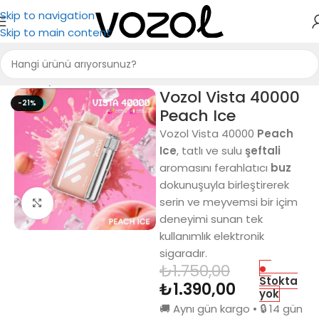
Skip to navigation
Skip to main content
Ana Sayfa
Puff Bar
Vozol Vista 40000
-21%
Peach Ice
Vozol Vista 40000
Peach
Ice
, tatlı ve sulu
şeftali
aromasını ferahlatıcı
buz
dokunuşuyla birleştirerek
serin ve meyvemsi bir içim
Büyütmek için tıkla
deneyimi sunan tek
kullanımlık elektronik
sigaradır.
₺
1.750,00
Stokta
₺
1.390,00
yok
🚚 Aynı gün kargo • 🔒 14 gün