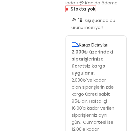
iade • 💳 Kapıda ödeme
Stokta yok
19
kişi şuanda bu
ürünü inceliyor!
Kargo Detayları
2.000₺ üzerindeki
siparişlerinize
ücretsiz kargo
uygulanır.
2.000₺'ye kadar
olan siparişlerinizde
kargo ücreti sabit
95₺'dir. Hafta içi
16:00'a kadar verilen
siparişleriniz aynı
gün, Cumartesi ise
12:00'e kadar