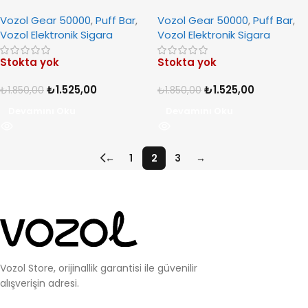
Pop Bliss
Squish
Vozol Gear 50000
,
Puff Bar
,
Vozol Gear 50000
,
Puff Bar
,
Vozol Elektronik Sigara
Vozol Elektronik Sigara
Stokta yok
Stokta yok
₺
1.525,00
₺
1.525,00
₺
1.850,00
₺
1.850,00
Devamını Oku
Devamını Oku
←
1
2
3
→
Vozol Store, orijinallik garantisi ile güvenilir
alışverişin adresi.