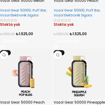
Vozol Gear 50000 Melon
Vozol Gear 50000 Peach
Gum
Mango Watermelon
Vozol Gear 50000
,
Puff Bar
,
Vozol Gear 50000
,
Puff Bar
,
Vozol Elektronik Sigara
Vozol Elektronik Sigara
Stokta yok
Stokta yok
₺
1.525,00
₺
1.525,00
₺
1.850,00
₺
1.850,00
Devamını Oku
Devamını Oku
-18%
-18%
Vozol Gear 50000 Peach
Vozol Gear 50000 Pineapple