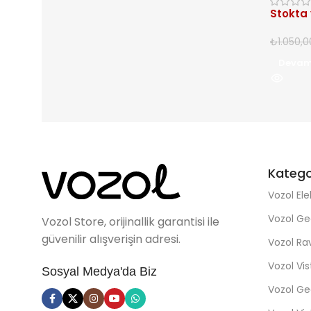
Stokta
₺
1.050,0
Devam
Katego
Vozol Ele
Vozol Ge
Vozol Store, orijinallik garantisi ile
güvenilir alışverişin adresi.
Vozol R
Vozol Vi
Sosyal Medya'da Biz
Vozol Ge