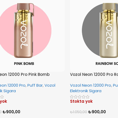
eon 12000 Pro Pink Bomb
Vozol Neon 12000 Pro R
eon 12000 Pro
,
Puff Bar
,
Vozol
Vozol Neon 12000 Pro
,
Pu
ik Sigara
Elektronik Sigara
 yok
Stokta yok
₺
900,00
₺
900,00
0
₺
1.050,00