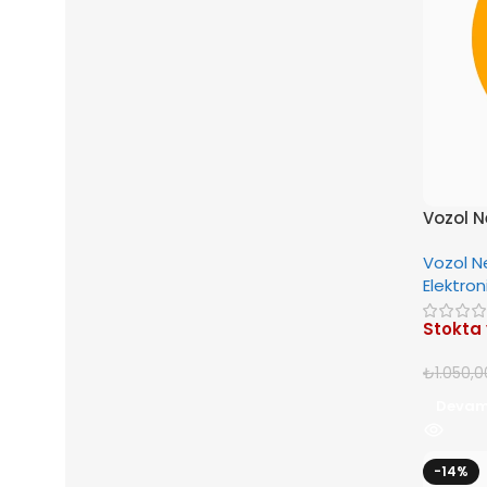
Vozol N
Vozol N
Elektron
Stokta
₺
1.050,0
Devam
-14%