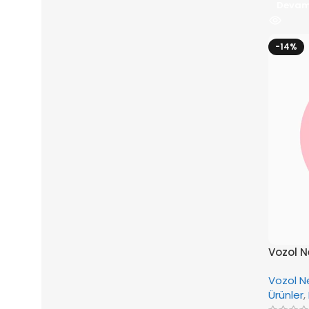
Devam
-14%
Vozol N
Mango
Vozol N
Ürünler
,