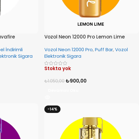
avafire
Vozol Neon 12000 Pro Lemon Lime
el İndirimli
Vozol Neon 12000 Pro
,
Puff Bar
,
Vozol
ektronik Sigara
Elektronik Sigara
Stokta yok
₺
900,00
₺
1.050,00
Devamını Oku
-14%