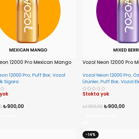
eon 12000 Pro Mexican Mango
Vozol Neon 12000 Pro Mi
eon 12000 Pro
,
Puff Bar
,
Vozol
Vozol Neon 12000 Pro
,
Öz
ik Sigara
Ürünler
,
Puff Bar
,
Vozol El
 yok
Stokta yok
₺
900,00
₺
900,00
0
₺
1.050,00
ını Oku
Devamını Oku
-14%