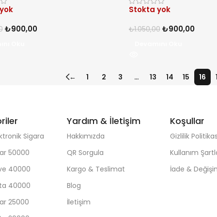
 yok
Stokta yok
₺
900,00
₺
900,00
0
₺
1.050,00
ını Oku
Devamını Oku
←
1
2
3
…
13
14
15
16
riler
Yardım & İletişim
Koşullar
ktronik Sigara
Hakkımızda
Gizlilik Politikas
ar 50000
QR Sorgula
Kullanım Şartl
ave 40000
Kargo & Teslimat
İade & Değiş
sta 40000
Blog
ar 25000
İletişim