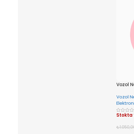
Vozol N
Vozol N
Elektron
Stokta
₺
1.050,0