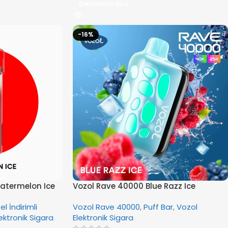
Devamını Oku
-16%
atermelon Ice
Vozol Rave 40000 Blue Razz Ice
el İndirimli
Vozol Rave 40000
,
Puff Bar
,
Vozol
ektronik Sigara
Elektronik Sigara