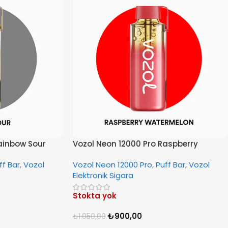
ainbow Sour
Vozol Neon 12000 Pro Raspberry
Watermelon
ff Bar
,
Vozol
Vozol Neon 12000 Pro
,
Puff Bar
,
Vozol
Elektronik Sigara
Stokta yok
₺
900,00
₺
1.050,00