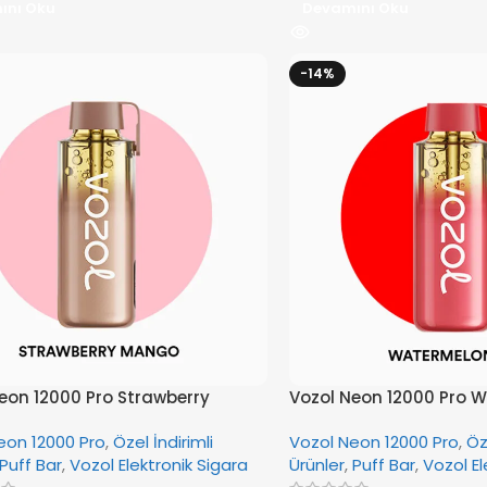
ını Oku
Devamını Oku
-14%
eon 12000 Pro Strawberry
Vozol Neon 12000 Pro W
eon 12000 Pro
,
Özel İndirimli
Vozol Neon 12000 Pro
,
Öz
Puff Bar
,
Vozol Elektronik Sigara
Ürünler
,
Puff Bar
,
Vozol El