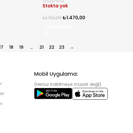
Stokta yok
₺
1.470,00
₺
1.750,00
Devamını Oku
17
18
19
…
21
22
23
→
Mobil Uygulama:
ı
(Henüz indirilmeye müsait değil)
arı
im