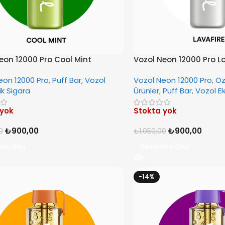
eon 12000 Pro Cool Mint
Vozol Neon 12000 Pro L
eon 12000 Pro
,
Puff Bar
,
Vozol
Vozol Neon 12000 Pro
,
Öz
ik Sigara
Ürünler
,
Puff Bar
,
Vozol El
 yok
Stokta yok
₺
900,00
₺
900,00
0
₺
1.050,00
ını Oku
Devamını Oku
-14%