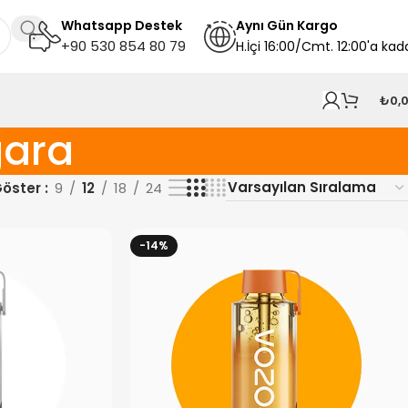
Whatsapp Destek
A
ynı
Gün Kargo
+90 530 854 80 79
H.İçi 16:00/Cmt. 12:00'a kad
₺
0,
gara
öster
9
12
18
24
-14%