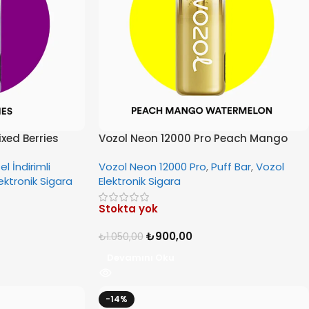
xed Berries
Vozol Neon 12000 Pro Peach Mango
Watermelon
el İndirimli
Vozol Neon 12000 Pro
,
Puff Bar
,
Vozol
ektronik Sigara
Elektronik Sigara
Stokta yok
₺
900,00
₺
1.050,00
Devamını Oku
-14%