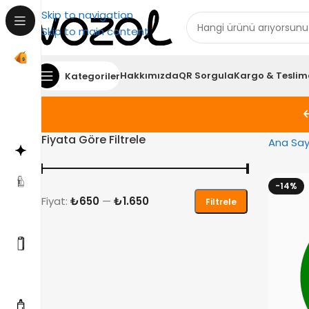
Skip to navigation
Skip to main content
Hakkımızda
QR Sorgula
Kargo & Teslim
Kategoriler
Fiyata Göre Filtrele
Ana Say
-14%
Fiyat:
₺650
—
₺1.650
Filtrele