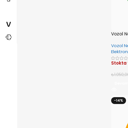
Vozol N
Vozol N
Elektron
Stokta
₺
1.050,0
Devam
-14%