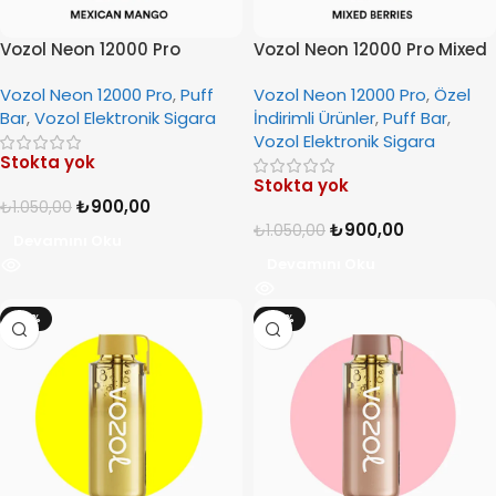
Vozol Neon 12000 Pro
Vozol Neon 12000 Pro Mixed
Mexican Mango
Berries
Vozol Neon 12000 Pro
,
Puff
Vozol Neon 12000 Pro
,
Özel
Bar
,
Vozol Elektronik Sigara
İndirimli Ürünler
,
Puff Bar
,
Vozol Elektronik Sigara
Stokta yok
Stokta yok
₺
900,00
₺
1.050,00
₺
900,00
₺
1.050,00
Devamını Oku
Devamını Oku
-14%
-14%