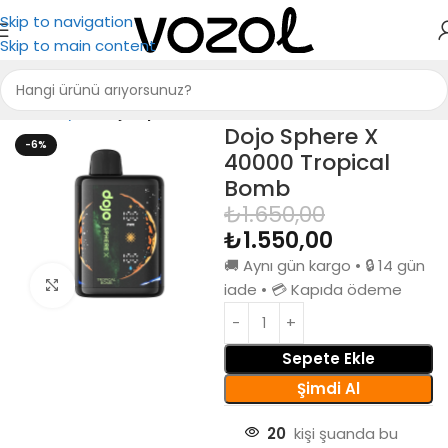
Skip to navigation
Skip to main content
Ana Sayfa
Dojo Sphere X 40000
Dojo Sphere X
-6%
40000 Tropical
Bomb
₺
1.650,00
₺
1.550,00
🚚 Aynı gün kargo • 🔒 14 gün
Büyütmek için tıkla
iade • 💳 Kapıda ödeme
Sepete Ekle
Şimdi Al
20
kişi şuanda bu