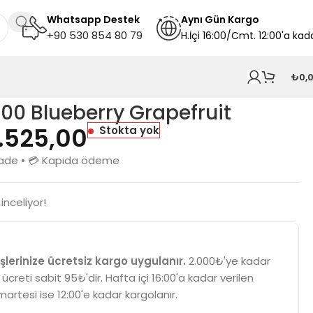
Whatsapp Destek
A
ynı
Gün Kargo
+90 530 854 80 79
H.İçi 16:00/Cmt. 12:00'a kad
₺
0,
00 Blueberry Grapefruit
1.525,00
Stokta yok
n iade • 💳 Kapıda ödeme
inceliyor!
şlerinize ücretsiz kargo uygulanır.
2.000₺'ye kadar
 ücreti sabit 95₺'dir. Hafta içi 16:00'a kadar verilen
martesi ise 12:00'e kadar kargolanır.