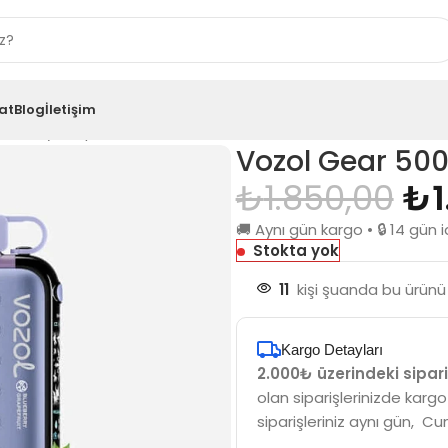
at
Blog
İletişim
ueberry Grapefruit
Vozol Gear 500
₺
1.850,00
₺
🚚 Aynı gün kargo • 🔒 14 gü
Stokta yok
11
kişi şuanda bu ürünü 
Kargo Detayları
2.000₺ üzerindeki sipari
olan siparişlerinizde kargo
siparişleriniz aynı gün, Cu