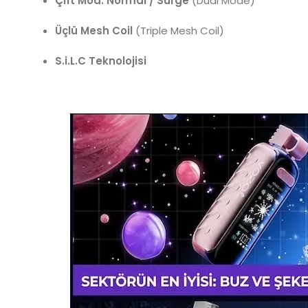
Çift Mod: Normal / Surge
(Dual Mode)
Üçlü Mesh Coil
(Triple Mesh Coil)
S.i.L.C Teknolojisi