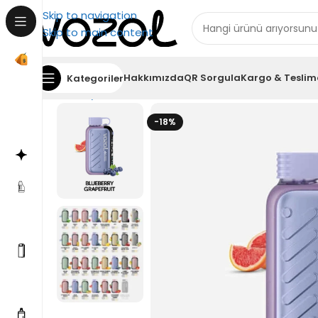
Skip to navigation
Skip to main content
Hakkımızda
QR Sorgula
Kargo & Teslim
Kategoriler
Ana Sayfa
Vozol Gear 50000
Vozol Gear 50000 Bl
-18%