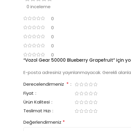
0 inceleme
0
0
0
0
0
“Vozol Gear 50000 Blueberry Grapefruit” için yor
E-posta adresiniz yayınlanmayacak.
Gerekli alanl
*
Derecelendirmeniz
Fiyat
Ürün Kalitesi
Teslimat Hızı
*
Değerlendirmeniz