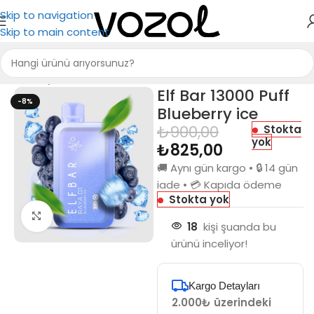
Skip to navigation
Skip to main content
Ana Sayfa
Elf Bar
Elf Bar 13000 Puff RAYA D1
Elf Bar 13000 Puff
-8%
Blueberry ice
₺
900,00
Stokta
yok
₺
825,00
🚚 Aynı gün kargo • 🔒 14 gün
iade • 💳 Kapıda ödeme
Stokta yok
Büyütmek için tıkla
18
kişi şuanda bu
ürünü inceliyor!
Kargo Detayları
2.000₺ üzerindeki