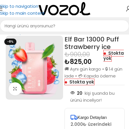
Skip to navigation
Skip to main content
Ana Sayfa
Elf Bar
Elf Bar 13000 Puff RAYA D1
Elf Bar 13000 Puff
-8%
Strawberry ice
₺
900,00
Stokta
yok
₺
825,00
🚚 Aynı gün kargo • 🔒 14 gün
iade • 💳 Kapıda ödeme
Stokta yok
Büyütmek için tıkla
20
kişi şuanda bu
ürünü inceliyor!
Kargo Detayları
2.000₺ üzerindeki