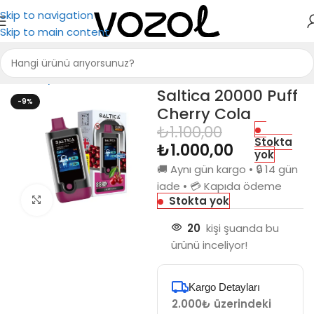
Skip to navigation
Skip to main content
Ana Sayfa
Saltica
Saltica 20000
Saltica 20000 Puff
-9%
Cherry Cola
₺
1.100,00
Stokta
₺
1.000,00
yok
🚚 Aynı gün kargo • 🔒 14 gün
iade • 💳 Kapıda ödeme
Stokta yok
Büyütmek için tıkla
20
kişi şuanda bu
ürünü inceliyor!
Kargo Detayları
2.000₺ üzerindeki