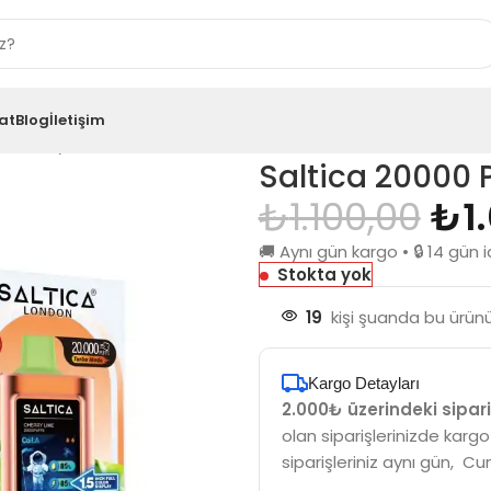
at
Blog
İletişim
ff Cherry Lime
Saltica 20000 
₺
1.100,00
₺
1
🚚 Aynı gün kargo • 🔒 14 gü
Stokta yok
19
kişi şuanda bu ürünü
Kargo Detayları
2.000₺ üzerindeki sipari
olan siparişlerinizde kargo
siparişleriniz aynı gün, Cu