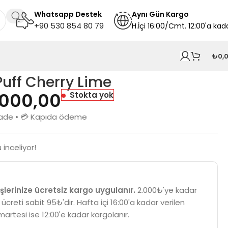
Whatsapp Destek
A
ynı
Gün Kargo
+90 530 854 80 79
H.İçi 16:00/Cmt. 12:00'a kad
₺
0,
Puff Cherry Lime
.000,00
Stokta yok
n iade • 💳 Kapıda ödeme
 inceliyor!
şlerinize ücretsiz kargo uygulanır.
2.000₺'ye kadar
 ücreti sabit 95₺'dir. Hafta içi 16:00'a kadar verilen
martesi ise 12:00'e kadar kargolanır.