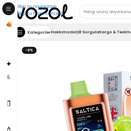
Skip to navigation
Skip to main content
Hakkımızda
QR Sorgula
Kargo & Teslim
Kategoriler
Ana Sayfa
Saltica
Saltica 20000
Saltica 20000 Pu
-9%