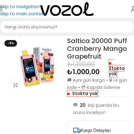
Skip to navigation
Skip to main content
Ana Sayfa
Saltica
Saltica 20000
Saltica 20000 Puff
-9%
Cranberry Mango
Grapefruit
₺
1.100,00
Stokta
₺
1.000,00
yok
🚚 Aynı gün kargo • 🔒 14 gün
Büyütmek için tıkla
iade • 💳 Kapıda ödeme
Stokta yok
20
kişi şuanda bu
ürünü inceliyor!
Kargo Detayları