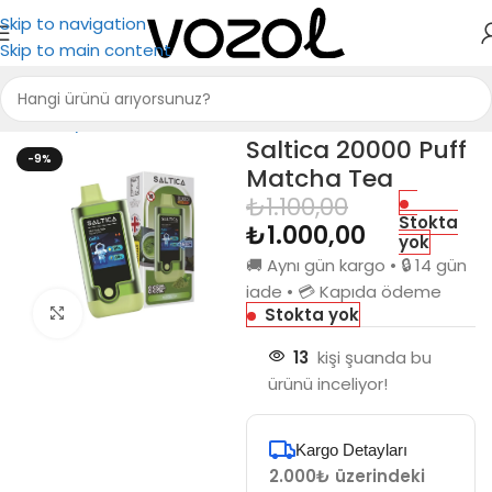
Skip to navigation
Skip to main content
Ana Sayfa
Saltica
Saltica 20000
Saltica 20000 Puff
-9%
Matcha Tea
₺
1.100,00
Stokta
₺
1.000,00
yok
🚚 Aynı gün kargo • 🔒 14 gün
iade • 💳 Kapıda ödeme
Stokta yok
Büyütmek için tıkla
13
kişi şuanda bu
ürünü inceliyor!
Kargo Detayları
2.000₺ üzerindeki