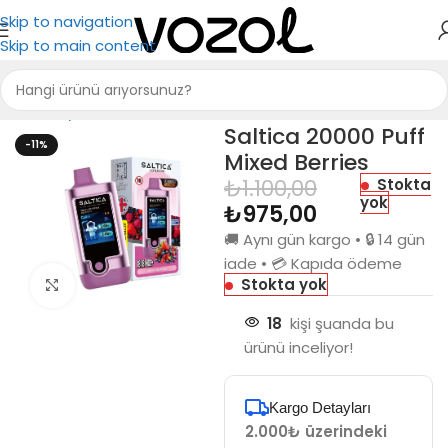
Skip to navigation
Skip to main content
Ana Sayfa
Saltica
Saltica 20000
Saltica 20000 Puff
-11%
Mixed Berries
₺
1.100,00
Stokta
yok
₺
975,00
🚚 Aynı gün kargo • 🔒 14 gün
iade • 💳 Kapıda ödeme
Stokta yok
Büyütmek için tıkla
18
kişi şuanda bu
ürünü inceliyor!
Kargo Detayları
2.000₺ üzerindeki