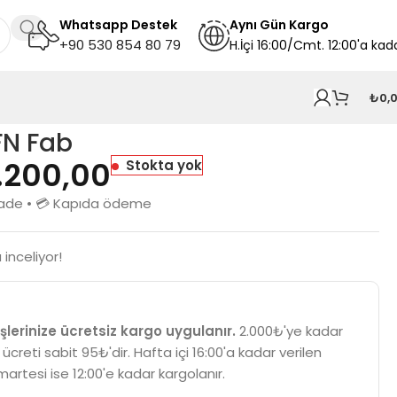
Whatsapp Destek
A
ynı
Gün Kargo
+90 530 854 80 79
H.İçi 16:00/Cmt. 12:00'a kad
₺
0,
FN Fab
.200,00
Stokta yok
n iade • 💳 Kapıda ödeme
inceliyor!
şlerinize ücretsiz kargo uygulanır.
2.000₺'ye kadar
 ücreti sabit 95₺'dir. Hafta içi 16:00'a kadar verilen
martesi ise 12:00'e kadar kargolanır.