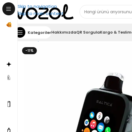
Skip to navigation
Skip to main content
Hakkımızda
QR Sorgula
Kargo & Teslim
Kategoriler
Ana Sayfa
Saltica
Saltica 30000
Saltica 30000 FN
-11%