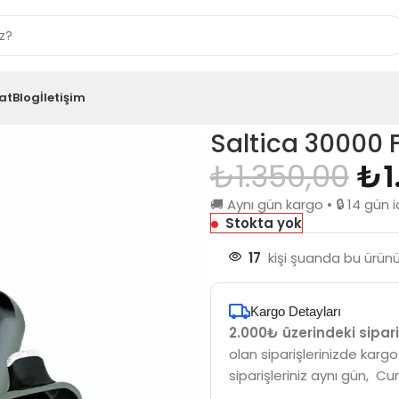
at
Blog
İletişim
 Fab
Saltica 30000 
₺
1.350,00
₺
1
🚚 Aynı gün kargo • 🔒 14 gü
Stokta yok
17
kişi şuanda bu ürünü 
Kargo Detayları
2.000₺ üzerindeki sipari
olan siparişlerinizde kargo
siparişleriniz aynı gün, Cu