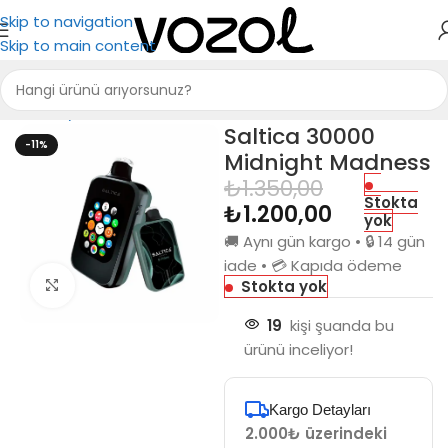
Skip to navigation
Skip to main content
Ana Sayfa
Saltica
Saltica 30000
Saltica 30000
-11%
Midnight Madness
₺
1.350,00
Stokta
₺
1.200,00
yok
🚚 Aynı gün kargo • 🔒 14 gün
iade • 💳 Kapıda ödeme
Stokta yok
Büyütmek için tıkla
19
kişi şuanda bu
ürünü inceliyor!
Kargo Detayları
2.000₺ üzerindeki