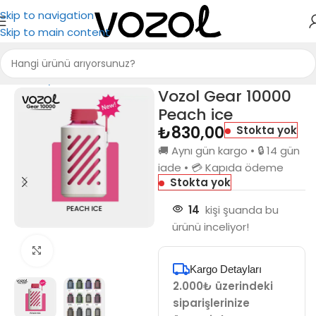
Skip to navigation
Skip to main content
Ana Sayfa
Puff Bar
Vozol Gear 10000
Peach ice
₺
830,00
Stokta yok
🚚 Aynı gün kargo • 🔒 14 gün
iade • 💳 Kapıda ödeme
Stokta yok
14
kişi şuanda bu
ürünü inceliyor!
Büyütmek için tıkla
Kargo Detayları
2.000₺ üzerindeki
siparişlerinize