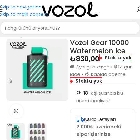
Skip to navigation
Skip to main content
Ana Sayfa
Vozol 10000
Vozol Gear 10000
Watermelon Ice
₺
830,00
Stokta yok
🚚 Aynı gün kargo • 🔒 14 gün
iade • 💳 Kapıda ödeme
Stokta yok
18
kişi şuanda bu
ürünü inceliyor!
Büyütmek için tıkla
Kargo Detayları
2.000₺ üzerindeki
siparişlerinize