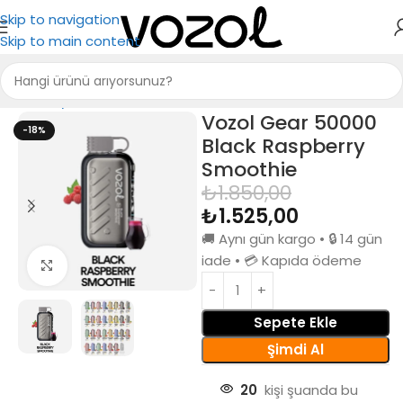
Skip to navigation
Skip to main content
Ana Sayfa
Puff Bar
Vozol Gear 50000
-18%
Black Raspberry
Smoothie
₺
1.850,00
₺
1.525,00
🚚 Aynı gün kargo • 🔒 14 gün
iade • 💳 Kapıda ödeme
Büyütmek için tıkla
Sepete Ekle
Şimdi Al
20
kişi şuanda bu