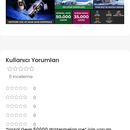
Kullanıcı Yorumları
0 inceleme
0
0
0
0
0
“Vozol Gear 50000 Watermelon Ice” için yorum