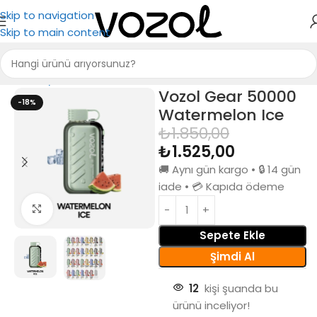
Skip to navigation
Skip to main content
Ana Sayfa
Vozol Gear 50000
Vozol Gear 50000
-18%
Watermelon Ice
₺
1.850,00
₺
1.525,00
🚚 Aynı gün kargo • 🔒 14 gün
iade • 💳 Kapıda ödeme
Büyütmek için tıkla
Sepete Ekle
Şimdi Al
12
kişi şuanda bu
ürünü inceliyor!