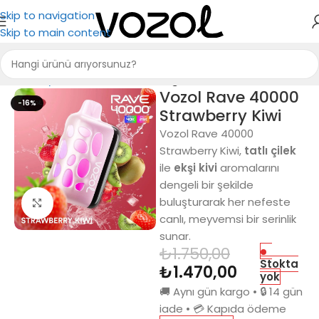
Skip to navigation
Skip to main content
Ana Sayfa
Vozol Elektronik Sigara
Vozol Rave 40000
-16%
Strawberry Kiwi
Vozol Rave 40000
Strawberry Kiwi,
tatlı çilek
ile
ekşi kivi
aromalarını
dengeli bir şekilde
buluşturarak her nefeste
Büyütmek için tıkla
canlı, meyvemsi bir serinlik
sunar.
₺
1.750,00
Stokta
₺
1.470,00
yok
🚚 Aynı gün kargo • 🔒 14 gün
iade • 💳 Kapıda ödeme