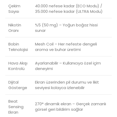
Çekim
40.000 nefese kadar (ECO Modu) /
Sayısı
35.000 nefese kadar (ULTRA Modu)
Nikotin
%5 (50 mg) – Yoğun boğaz hissi
Oranı
sunar
Bobin
Mesh Coil – Her nefeste dengeli
Teknolojisi
aroma ve buhar üretimi
Hava Akışı
Ayarlanabilir – Kullanıcıya özel içim
Kontrolü
deneyimi
Dijital
Ekran üzerinden pil durumu ve likit
Gösterge
seviyesi kolayca izlenebilir
Beat
270° dinamik ekran – Gerçek zamanlı
Sensing
görsel geri bildirim sağlar
Ekran