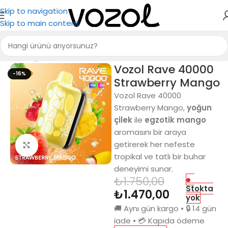
Skip to navigation
Skip to main content
Ana Sayfa
Puff Bar
Vozol Rave 40000
-16%
Strawberry Mango
Vozol Rave 40000
Strawberry Mango,
yoğun
çilek
ile
egzotik mango
aromasını bir araya
getirerek her nefeste
Büyütmek için tıkla
tropikal ve tatlı bir buhar
deneyimi sunar.
₺
1.750,00
Stokta
₺
1.470,00
yok
🚚 Aynı gün kargo • 🔒 14 gün
iade • 💳 Kapıda ödeme