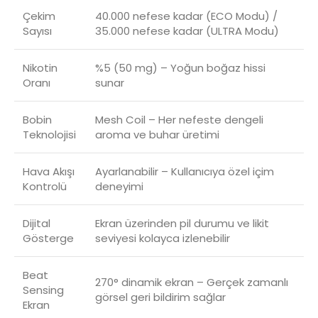
Çekim
40.000 nefese kadar (ECO Modu) /
Sayısı
35.000 nefese kadar (ULTRA Modu)
Nikotin
%5 (50 mg) – Yoğun boğaz hissi
Oranı
sunar
Bobin
Mesh Coil – Her nefeste dengeli
Teknolojisi
aroma ve buhar üretimi
Hava Akışı
Ayarlanabilir – Kullanıcıya özel içim
Kontrolü
deneyimi
Dijital
Ekran üzerinden pil durumu ve likit
Gösterge
seviyesi kolayca izlenebilir
Beat
270° dinamik ekran – Gerçek zamanlı
Sensing
görsel geri bildirim sağlar
Ekran