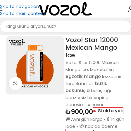
Skip to navigation
Skip to main content
Ana Sayfa
Puff Bar
Vozol Star 12000
Mexican Mango
İce
Vozol Star 12000 Mexican
Mango Ice, Meksika’nın
egzotik mango
lezzetinin
ferahlatıcı bir
buzlu
Büyütmek için tıkla
dokunuşla
buluştuğu
benzersiz bir vaping
deneyimi sunuyor.
₺
900,00
Stokta yok
🚚 Aynı gün kargo • 🔒 14 gün
iade • 💳 Kapıda ödeme