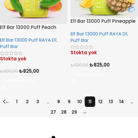
Elf Bar 13000 Puff Pineapple
Elf Bar 13000 Puff Peach
ice
Mango
Elf Bar 13000 Puff RAYA D1
,
Elf Bar 13000 Puff RAYA D1
,
Puff Bar
Puff Bar
Stokta yok
Stokta yok
₺
825,00
₺
900,00
₺
825,00
₺
900,00
Devamını Oku
Devamını Oku
←
1
2
3
…
8
9
10
11
12
13
14
…
27
28
29
→