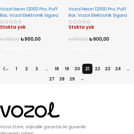
VzBull
Blueberry Sour Raspberry
Vozol Neon 12000 Pro
,
Puff
Vozol Neon 12000 Pro
,
Puff
Bar
,
Vozol Elektronik Sigara
Bar
,
Vozol Elektronik Sigara
Stokta yok
Stokta yok
₺
900,00
₺
900,00
₺
1.050,00
₺
1.050,00
Devamını Oku
Devamını Oku
←
1
2
3
…
18
19
20
21
22
23
24
…
27
28
29
→
Vozol Store, orijinallik garantisi ile güvenilir
alışverişin adresi.